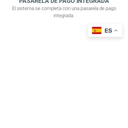
PASARELA DE PAGO INTEGRADA
El sistema se completa con una pasarela de pago
integrada.
ES
Todo ello permite a los clientes una
adecuada
gestión de sus negocios a través de web en
tiempo real
, y a los usuarios su utilización a
través de una app para
smartphones.
YA CONTAMOS CON 6.000 PLAZAS DE
APARCAMIENTO